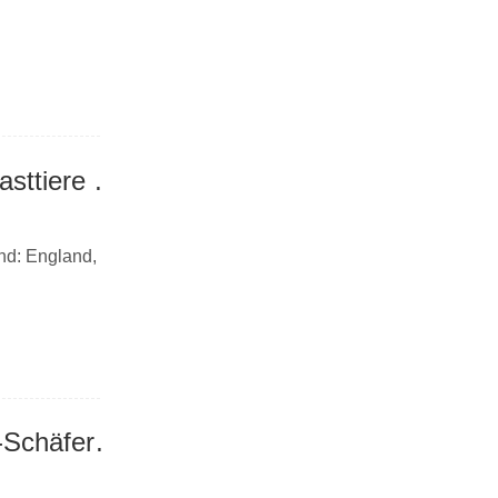
Wo ist das Herkunftsland, in dem Ochsen und Pferde-Lasttiere bekämpft werden, um den Ehemannhund aufzuziehen?
nd: England, es
Wo ist das Herkunftsland, das den anmutigen Graphen-Schäferhund mitbringt?