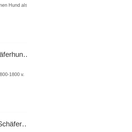
inen Hund als
Bringen Sie den Ursprung des anmutigen Graphen-Schäferhundes und die Geschichte zum Ausdruck
2800-1800 v.
Einer bringt den Lebenslauf eines anmutigen Graphen-Schäferhundes mit, finden Sie ihn bitte!