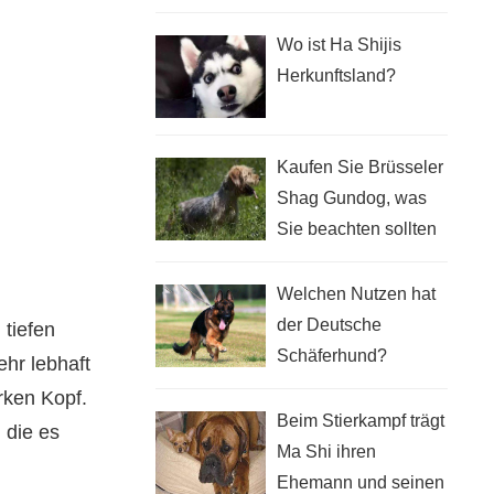
welches Medikament
am besten
Wo ist Ha Shijis
einnehmen
Herkunftsland?
Kaufen Sie Brüsseler
Shag Gundog, was
Sie beachten sollten
Welchen Nutzen hat
der Deutsche
 tiefen
Schäferhund?
ehr lebhaft
rken Kopf.
Beim Stierkampf trägt
 die es
Ma Shi ihren
Ehemann und seinen