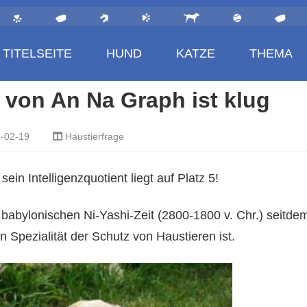
TITELSEITE
HUND
KATZE
THEMA
 von An Na Graph ist klug
-02-19
Haustierfrage
in Intelligenzquotient liegt auf Platz 5!
 babylonischen Ni-Yashi-Zeit (2800-1800 v. Chr.) seitdem
 Spezialität der Schutz von Haustieren ist.