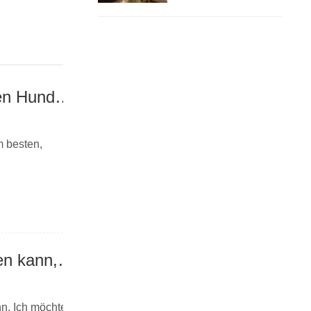
kann, was er haben
soll
Beim Stierkampf trägt Ma Shi ihren Ehemann und seinen Hund zum Fressen mit, was auch bei Durchfall der Fall ist
m besten,
Der Ritter prüft, ob King Beagle einen Punkt hervorheben kann, was er haben soll
nn. Ich möchte