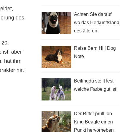
Hund zum Fressen
eidet,
mit, was auch bei
Achten Sie darauf,
derung des
Durchfall der Fall ist
wo das Herkunftsland
des älteren
Bruderhundes liegt
 20.
Raise Bern Hill Dog
ist, aber
Note
n, hat ihm
rakter hat
Beilingdu stellt fest,
welche Farbe gut ist
Der Ritter prüft, ob
King Beagle einen
Punkt hervorheben