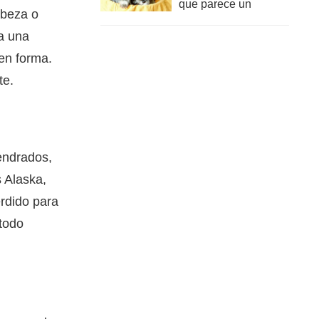
que parece un
abeza o
anciano joven?
ca una
 en forma.
te.
endrados,
s Alaska,
erdido para
 todo