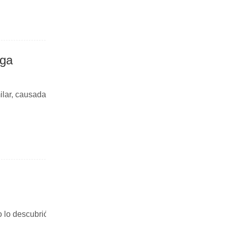
oga
ilar, causada
o lo descubrió