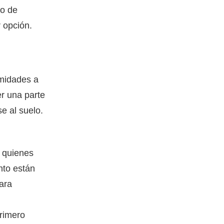
eo de
 opción.
emidades a
er una parte
e al suelo.
o quienes
nto están
ara
primero