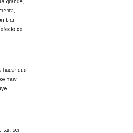
ra grande,
umenta,
ambiar
defecto de
e hacer que
rse muy
uye
ntar, ser