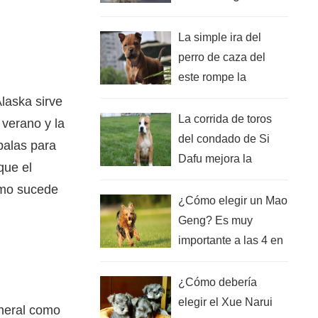
debería la clave ver
esto?
La simple ira del
perro de caza del
este rompe la
etiqueta del perro
Alaska sirve
terrenal, ¡el perro
La corrida de toros
 verano y la
rural también merece
del condado de Si
 palas para
ser amado en China!
Dafu mejora la
que el
habilidad de elegir,
omo sucede
¡actúa según lo
¿Cómo elegir un Mao
indicado!
Geng? Es muy
importante a las 4 en
punto dominar esto.
¿Cómo debería
elegir el Xue Narui
eneral como