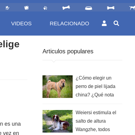
VIDEOS
RELACIONADO
elige
Articulos populares
¿Cómo elegir un
perro de piel lijada
china? ¿Qué nota
hay antes de
comprar?
Weiersi estimula el
salto de altura
én es una
Wangzhe, todos
e vez en