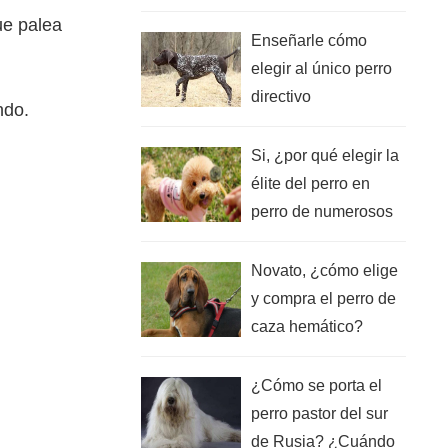
vienen a entender al
ue palea
perro de caza volador
Enseñarle cómo
elegir al único perro
directivo
ndo.
sobresaliente en una
doggery ilimitada e
Si, ¿por qué elegir la
indistinta.
élite del perro en
perro de numerosos
Tai Di? Veterano así
antología
Novato, ¿cómo elige
y compra el perro de
caza hemático?
¡Compare estas 7
características!
¿Cómo se porta el
perro pastor del sur
de Rusia? ¿Cuándo