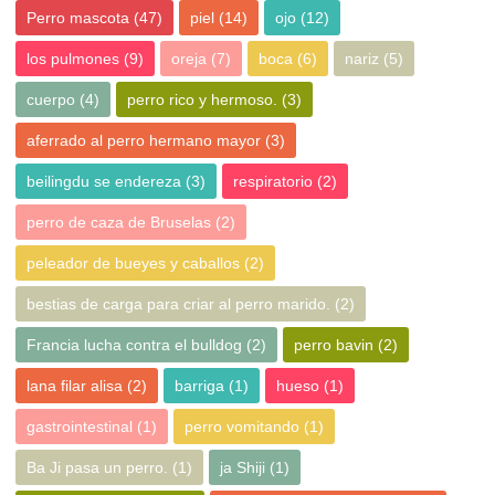
Perro mascota
(47)
piel
(14)
ojo
(12)
los pulmones
(9)
oreja
(7)
boca
(6)
nariz
(5)
cuerpo
(4)
perro rico y hermoso.
(3)
aferrado al perro hermano mayor
(3)
beilingdu se endereza
(3)
respiratorio
(2)
perro de caza de Bruselas
(2)
peleador de bueyes y caballos
(2)
bestias de carga para criar al perro marido.
(2)
Francia lucha contra el bulldog
(2)
perro bavin
(2)
lana filar alisa
(2)
barriga
(1)
hueso
(1)
gastrointestinal
(1)
perro vomitando
(1)
Ba Ji pasa un perro.
(1)
ja Shiji
(1)